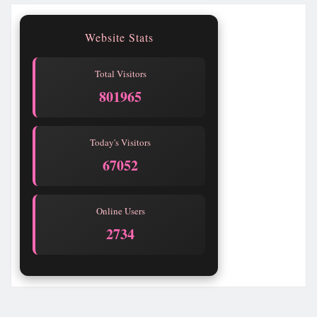
Website Stats
Total Visitors
801968
Today's Visitors
67055
Online Users
2734