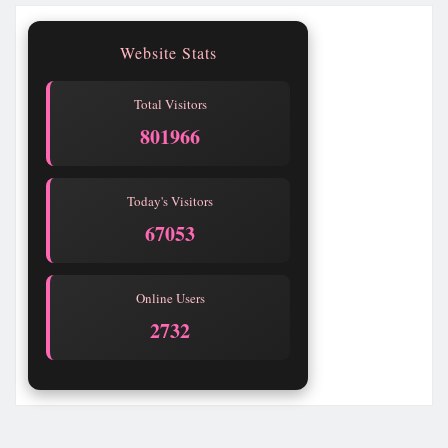
Website Stats
Total Visitors
801967
Today's Visitors
67054
Online Users
2731