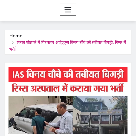
Home
शराब घोटाले में गिरफ्तार आईएएस विनय चौबे की तबीयत बिगड़ी, रिम्स में
भर्ती