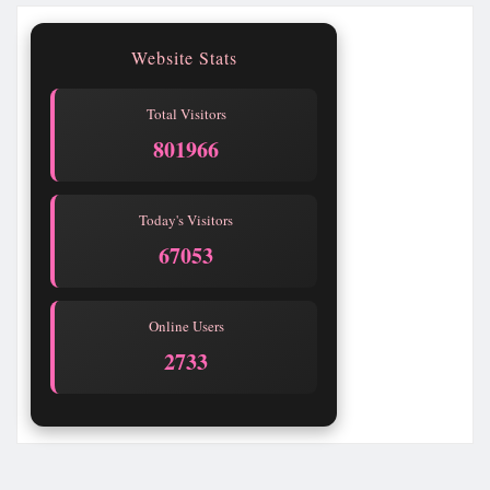
Website Stats
Total Visitors
801970
Today's Visitors
67057
Online Users
2732