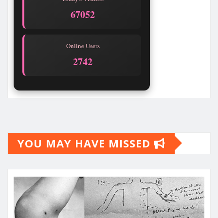
67056
Online Users
2741
YOU MAY HAVE MISSED