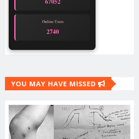
67056
Online Users
2740
YOU MAY HAVE MISSED