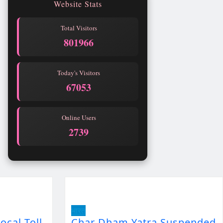
Website Stats
Total Visitors
801966
Today's Visitors
67053
Online Users
2739
भारत
ocal Toll
Char Dham Yatra Suspended