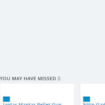
YOU MAY HAVE MISSED
भारत
भारत
Jantar Mantar Pellet Gun
Nitin Ga