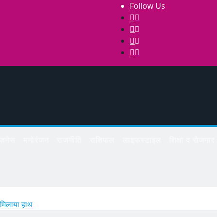
Follow Us
िज़नेस
मनोरंजन
राजनीति
राशिफल
लाइफस्टाइल
शिक्षा व रोजगार
 मिलाया हाथ