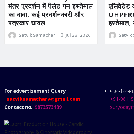
मंतर प्रदर्शन में पैलेट गन इस्तेमाल
एलिवेटेड 
का दावा, कई प्रदर्शनकारी और
UHPFRC 
पत्रकार घायल
इस्तेमाल,
Satvik Samachar
Jul 23, 2026
Satvik
For advertizement
Query
पाठक शिकायत 
satviksamachar9@gmail.com
+91-98115
Contact no.:
9873573489
suryodaym