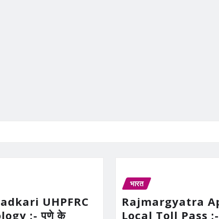
भारत
Gadkari UHPFRC
Rajmargyatra A
gy :- पुणे के
Local Toll Pass :-