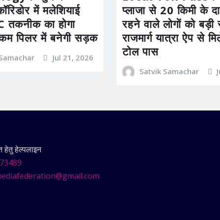
कॉरिडोर में मलेशियाई
प्लाजा से 20 किमी के दाय
तकनीक का होगा
रहने वाले लोगों को बड़
 कम पिलर में बनेगी सड़क
राजमार्ग यात्रा ऐप से म
टोल पास
 Samachar
Jul 21, 2026
Satvik Samachar
हेतु हेल्पलाइन
73489
ediafederation@gmail.com