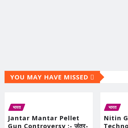
YOU MAY HAVE MISSED
भारत
भारत
Jantar Mantar Pellet
Nitin 
Gun Controversy :- जंतर-
Technolo