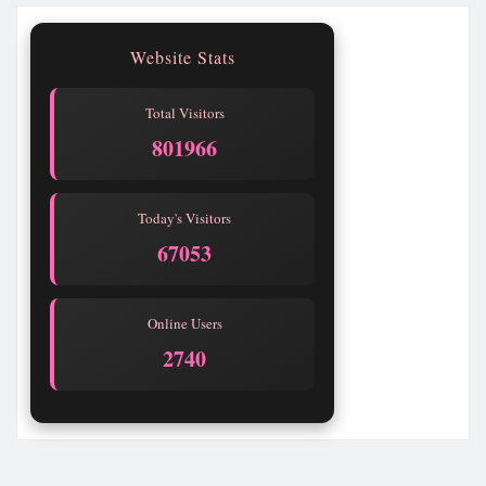
Website Stats
Total Visitors
801967
Today's Visitors
67054
Online Users
2740