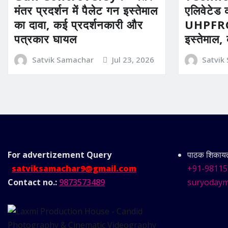
मंतर प्रदर्शन में पैलेट गन इस्तेमाल
एलिवेटेड 
का दावा, कई प्रदर्शनकारी और
UHPFRC 
पत्रकार घायल
इस्तेमाल,
Satvik Samachar
Jul 23, 2026
Satvik
For advertizement
Query
पाठक शिकायत 
satviksamachar9@gmail.com
+91-98115
Contact no.:
9873573489
suryodaym