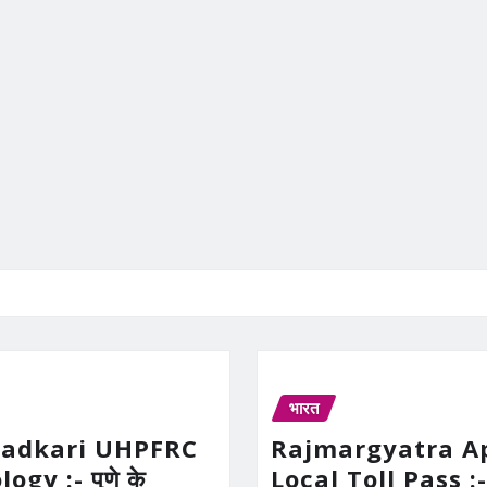
भारत
Gadkari UHPFRC
Rajmargyatra A
gy :- पुणे के
Local Toll Pass :-