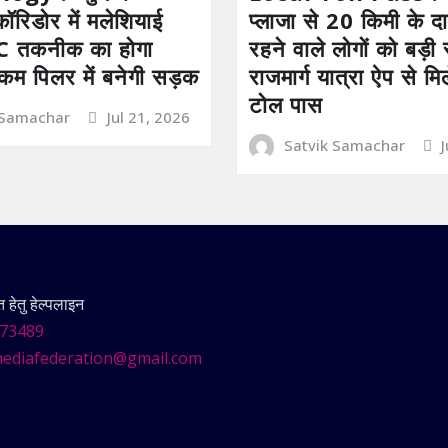
कॉरिडोर में मलेशियाई
प्लाजा से 20 किमी के दाय
तकनीक का होगा
रहने वाले लोगों को बड़
 कम पिलर में बनेगी सड़क
राजमार्ग यात्रा ऐप से म
टोल पास
 Samachar
Jul 21, 2026
Satvik Samachar
हेतु हेल्पलाइन
73489
ediafederation@gmail.com