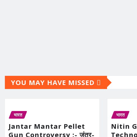
YOU MAY HAVE MISSED
भारत
भारत
Jantar Mantar Pellet
Nitin 
Gun Controversy :- जंतर-
Technolo