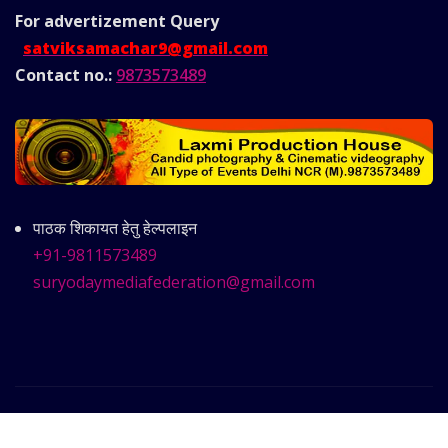
For advertizement
Query
satviksamachar9@gmail.com
Contact no.:
9873573489
पाठक शिकायत हेतु हेल्पलाइन
+91-9811573489
suryodaymediafederation@gmail.com
Copyright © 2025 | Powered by
Satvik Samachar
|