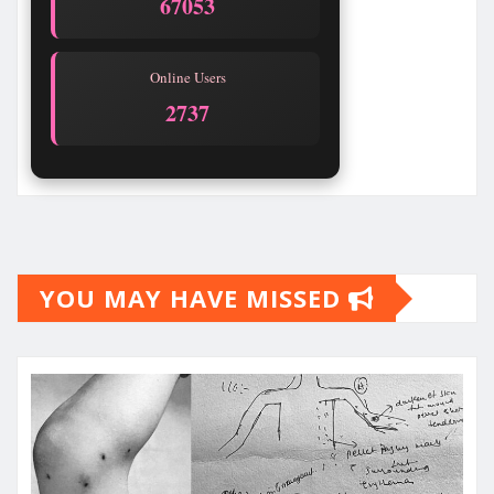
67053
Online Users
2740
YOU MAY HAVE MISSED