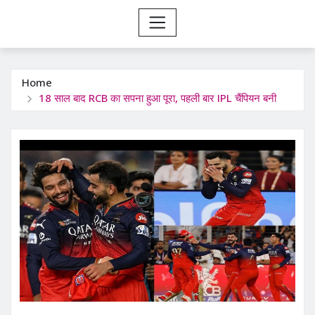
Home
18 साल बाद RCB का सपना हुआ पूरा, पहली बार IPL चैंपियन बनी