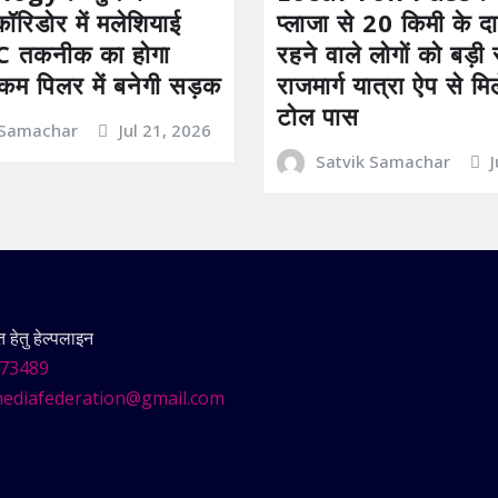
कॉरिडोर में मलेशियाई
प्लाजा से 20 किमी के दाय
तकनीक का होगा
रहने वाले लोगों को बड़
 कम पिलर में बनेगी सड़क
राजमार्ग यात्रा ऐप से म
टोल पास
 Samachar
Jul 21, 2026
Satvik Samachar
हेतु हेल्पलाइन
73489
ediafederation@gmail.com