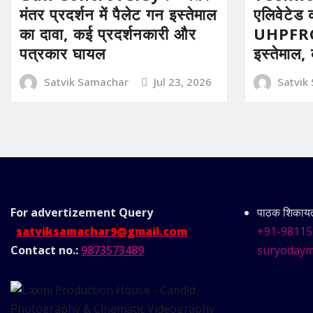
मंतर प्रदर्शन में पैलेट गन इस्तेमाल
एलिवेटेड 
का दावा, कई प्रदर्शनकारी और
UHPFRC 
पत्रकार घायल
इस्तेमाल,
Satvik Samachar
Jul 23, 2026
Satvik
For advertizement
Query
पाठक शिकायत 
satviksamachar9@gmail.com
+91-98115
Contact no.:
9873573489
suryodaym