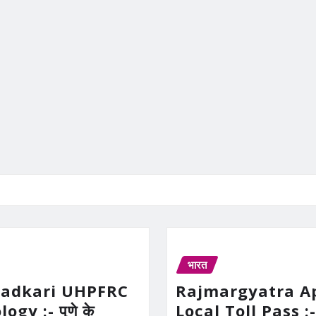
भारत
Gadkari UHPFRC
Rajmargyatra A
gy :- पुणे के
Local Toll Pass :-