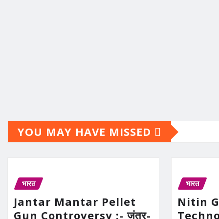
YOU MAY HAVE MISSED
भारत
भारत
Jantar Mantar Pellet
Nitin 
Gun Controversy :- जंतर-
Technolo