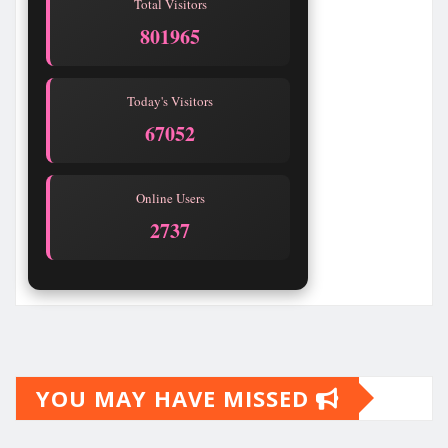
Total Visitors
801969
Today's Visitors
67056
Online Users
2737
YOU MAY HAVE MISSED