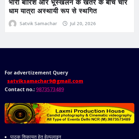
भारी बारिश और भूस्खलन के खतरे के बीच चार
धाम यात्रा अस्थायी रूप से स्थगित
Satvik Samachar
Jul 20, 2026
For advertizement
Query
satviksamachar9@gmail.com
Contact no.:
9873573489
पाठक शिकायत हेतु हेल्पलाइन