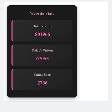
Website Stats
Total Visitors
801967
Today's Visitors
67054
Online Users
2736