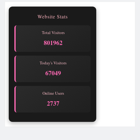
Website Stats
Total Visitors
801962
Today's Visitors
67049
Online Users
2737