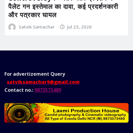
पैलेट गन इस्तेमाल का दावा, कई प्रदर्शनकारी
और पत्रकार घायल
Satvik Samachar
Jul 23, 2026
For advertizement
Query
satviksamachar9@gmail.com
Contact no.:
9873573489