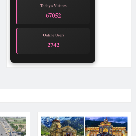
Today's Visitors
67052
Online Users
2744