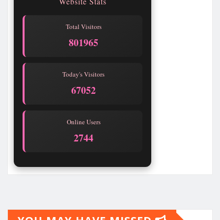
Website Stats
Total Visitors
801965
Today's Visitors
67052
Online Users
2744
YOU MAY HAVE MISSED