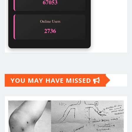
67054
Online Users
2741
YOU MAY HAVE MISSED