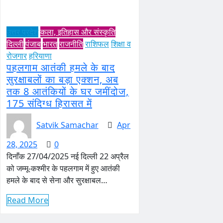
उत्तर प्रदेश
कला, इतिहास और संस्कृति
दिल्ली
पंजाब
भारत
राजनीति
राशिफल
शिक्षा व
रोजगार
हरियाणा
पहलगाम आतंकी हमले के बाद
सुरक्षाबलों का बड़ा एक्शन, अब
तक 8 आतंकियों के घर जमींदोज,
175 संदिग्ध हिरासत में
Satvik Samachar
Apr
28, 2025
0
दिनाँक 27/04/2025 नई दिल्ली 22 अप्रैल
को जम्मू-कश्मीर के पहलगाम में हुए आतंकी
हमले के बाद से सेना और सुरक्षाबल…
Read More