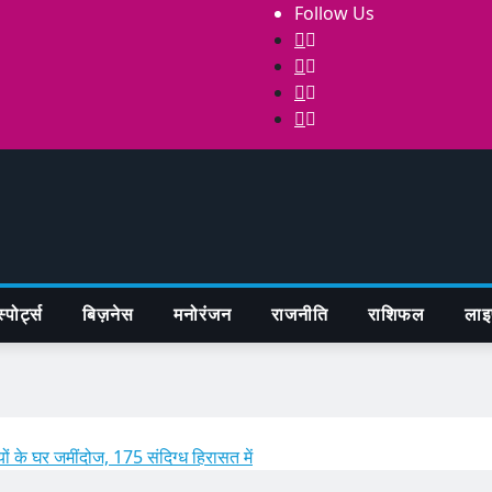
Follow Us
्पोर्ट्स
बिज़नेस
मनोरंजन
राजनीति
राशिफल
लाइ
 के घर जमींदोज, 175 संदिग्ध हिरासत में