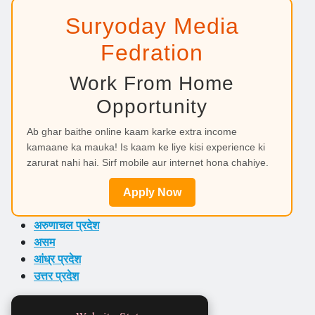
Suryoday Media
Fedration
Work From Home
Opportunity
Ab ghar baithe online kaam karke extra income
kamaane ka mauka! Is kaam ke liye kisi experience ki
zarurat nahi hai. Sirf mobile aur internet hona chahiye.
Apply Now
अरुणाचल प्रदेश
असम
आंध्र प्रदेश
उत्तर प्रदेश