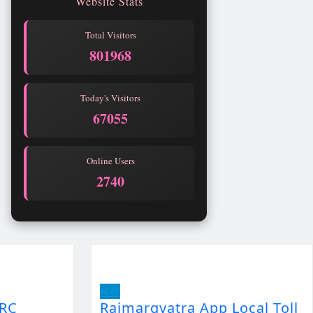
Website Stats
Total Visitors
801968
Today's Visitors
67055
Online Users
2740
भारत
FRC
Rajmargyatra App Local Toll