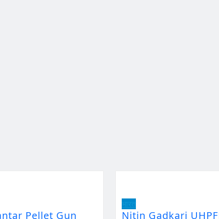
भारत
antar Pellet Gun
Nitin Gadkari UHP