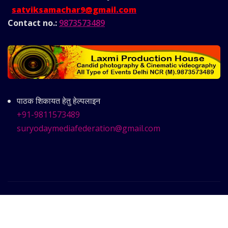
satviksamachar9@gmail.com
Contact no.:
9873573489
पाठक शिकायत हेतु हेल्पलाइन
+91-9811573489
suryodaymediafederation@gmail.com
Copyright © 2025 | Powered by
Satvik Samachar
|
Frankfurt News
by ThemeArile