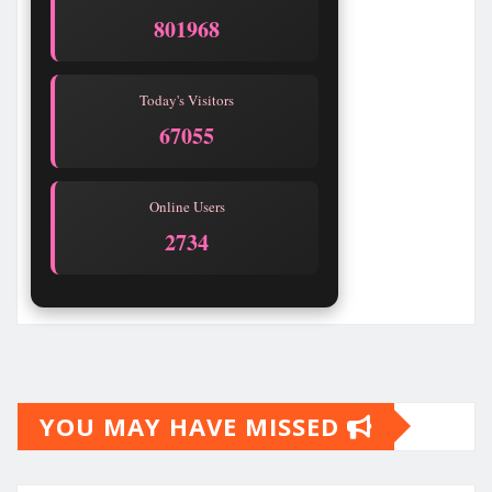
801970
Today's Visitors
67057
Online Users
2734
YOU MAY HAVE MISSED