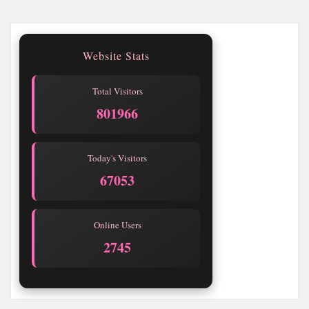
Website Stats
Total Visitors
801966
Today's Visitors
67053
Online Users
2745