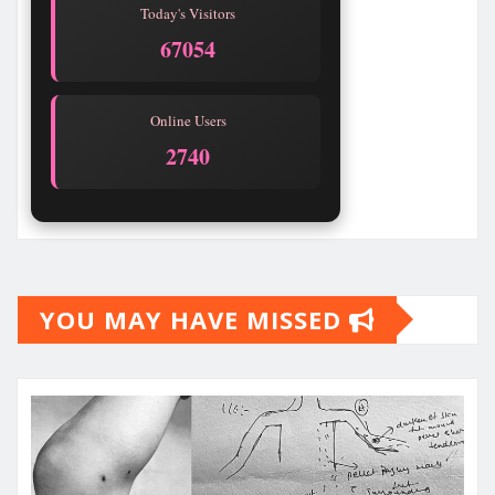
Today's Visitors
67054
Online Users
2740
YOU MAY HAVE MISSED