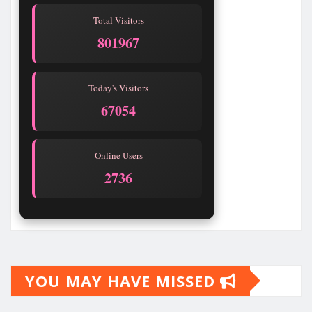
Total Visitors
801968
Today's Visitors
67055
Online Users
2741
YOU MAY HAVE MISSED