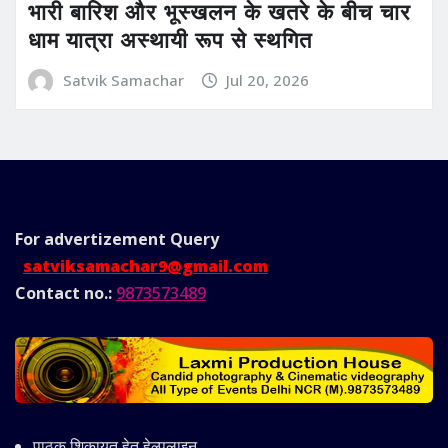
भारी बारिश और भूस्खलन के खतरे के बीच चार
धाम यात्रा अस्थायी रूप से स्थगित
Satvik Samachar
Jul 20, 2026
For advertizement
Query
satviksamachar9@gmail.com
Contact no.:
9873573489
पाठक शिकायत हेतु हेल्पलाइन